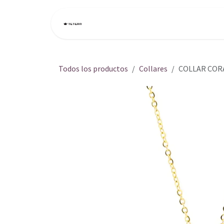
Ir al contenido
Inicio
Tienda
Todos los productos
Collares
COLLAR COR