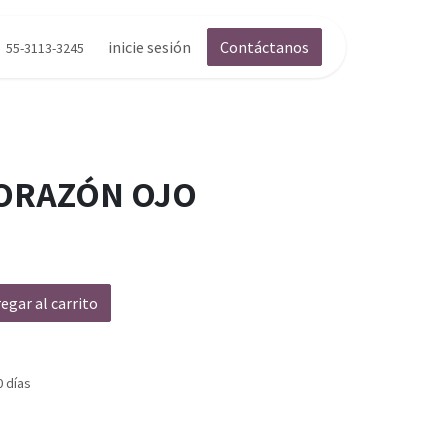
inicie sesión
Contáctanos
55-3113-3245
ORAZÓN OJO
egar al carrito
0 días