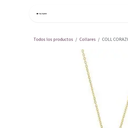
Ir al contenido
Inicio
Tienda
Todos los productos
Collares
COLL CORAZ