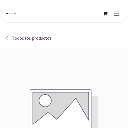
Ir al contenido
Todos los productos