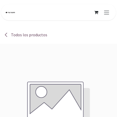
Ir al contenido
Todos los productos