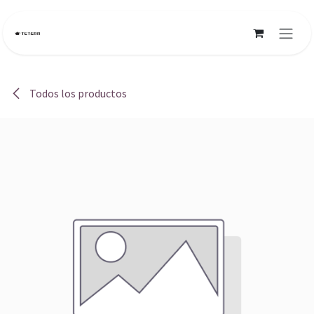
Ir al contenido
Todos los productos