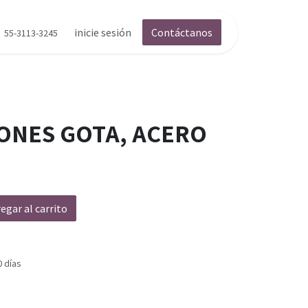
inicie sesión
Contáctanos
55-3113-3245
ONES GOTA, ACERO
egar al carrito
0 días