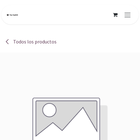
Ir al contenido
Todos los productos