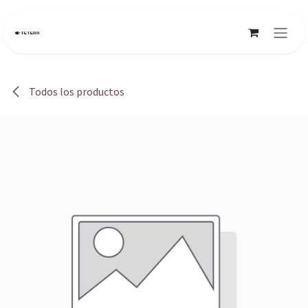
Ir al contenido
Todos los productos