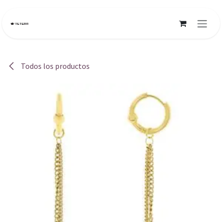
Ir al contenido
Todos los productos