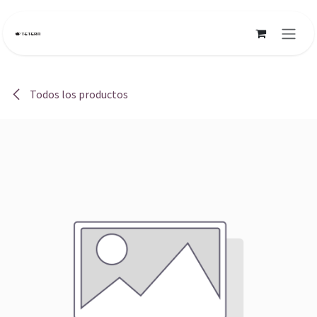
Ir al contenido
Todos los productos