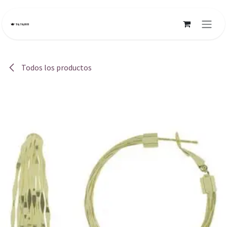
Ir al contenido
Todos los productos