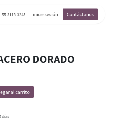
inicie sesión
Contáctanos
55-3113-3245
 ACERO DORADO
egar al carrito
0 días