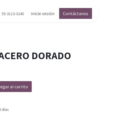
inicie sesión
Contáctanos
55-3113-3245
 ACERO DORADO
egar al carrito
0 días