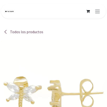
Ir al contenido
Todos los productos