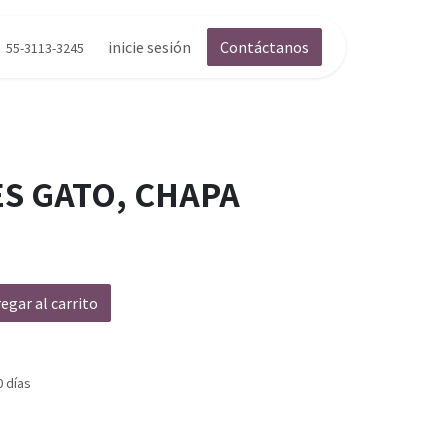
inicie sesión
Contáctanos
55-3113-3245
ES GATO, CHAPA
egar al carrito
0 días