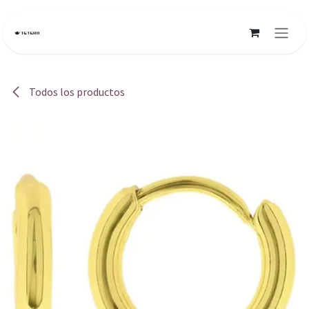
Ir al contenido
Todos los productos