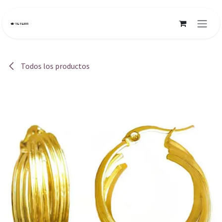
Ir al contenido
Todos los productos