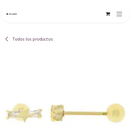
Ir al contenido
Todos los productos