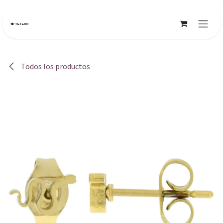
Ir al contenido
Todos los productos