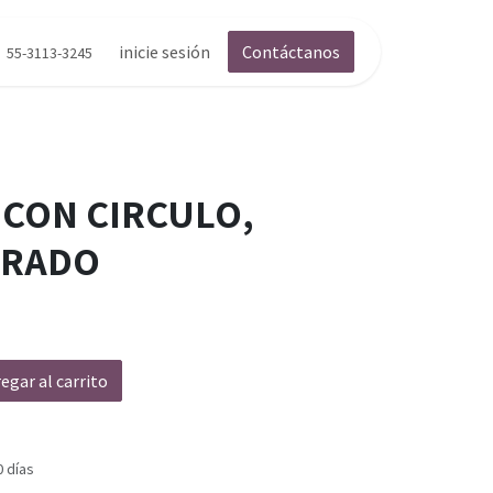
inicie sesión
Contáctanos
55-3113-3245
 CON CIRCULO,
ORADO
egar al carrito
0 días