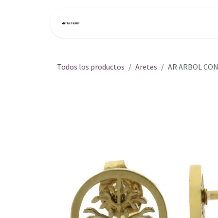
Ir al contenido
Inicio
Tienda
Todos los productos
Aretes
AR ARBOL CON