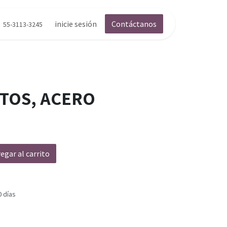
inicie sesión
Contáctanos
55-3113-3245
ITOS, ACERO
egar al carrito
0 días