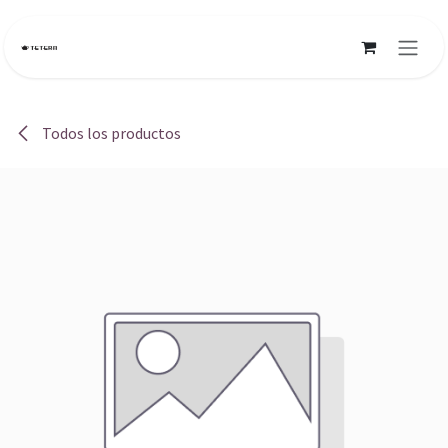
Ir al contenido
Todos los productos