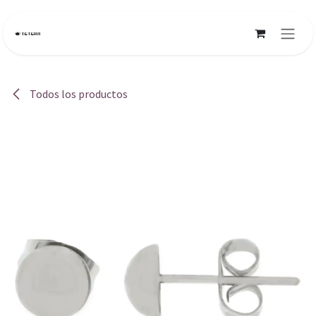
Ir al contenido
Todos los productos