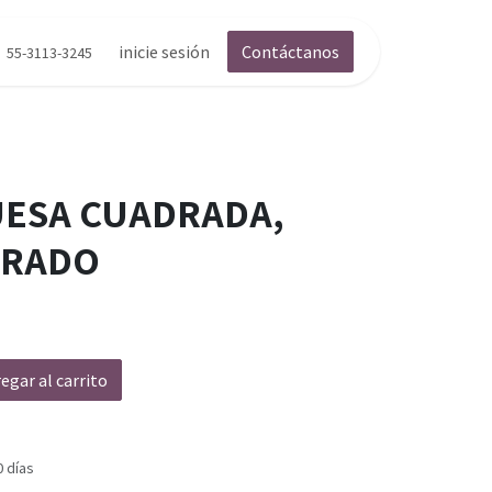
inicie sesión
Contáctanos
55-3113-3245
ESA CUADRADA,
ORADO
egar al carrito
0 días