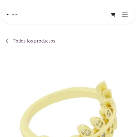
Ir al contenido
Todos los productos