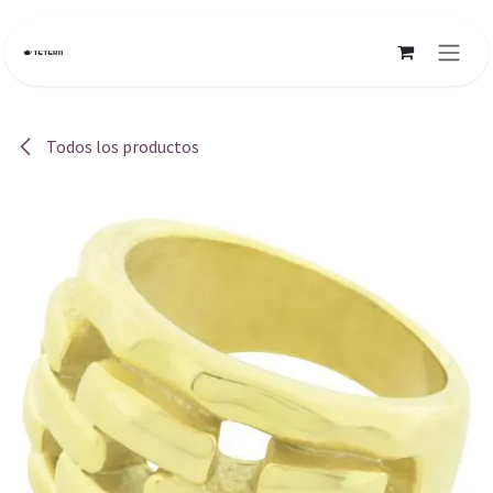
Ir al contenido
Todos los productos