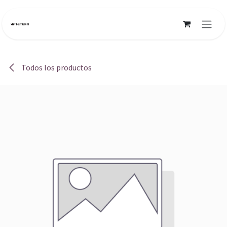
Ir al contenido
Todos los productos