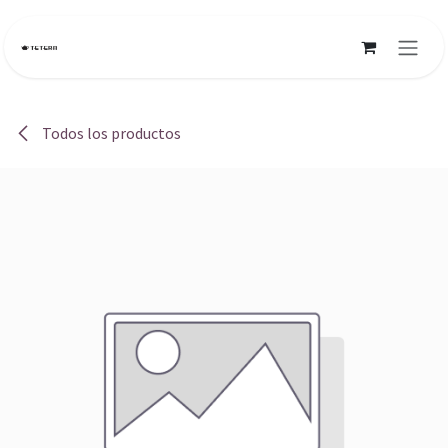
Ir al contenido
Todos los productos