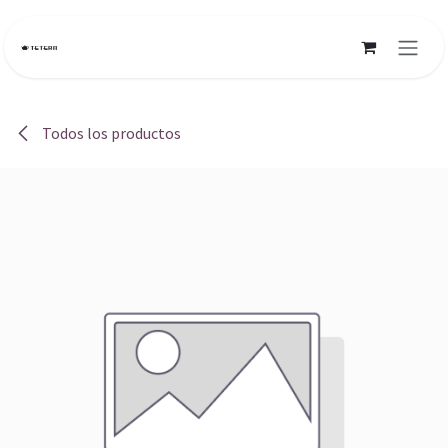
Ir al contenido
Todos los productos