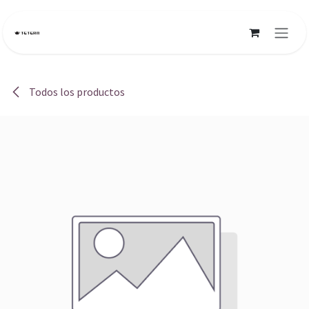
Ir al contenido
Todos los productos