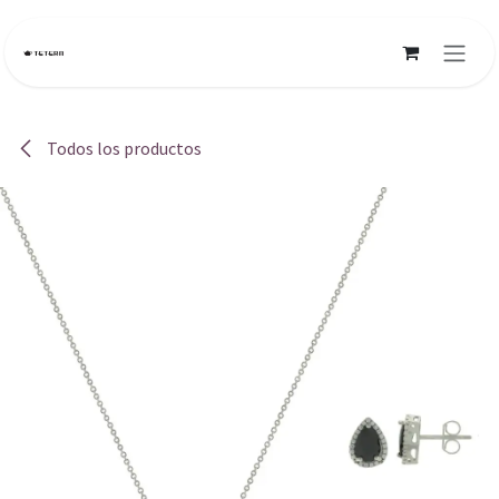
Ir al contenido
Todos los productos