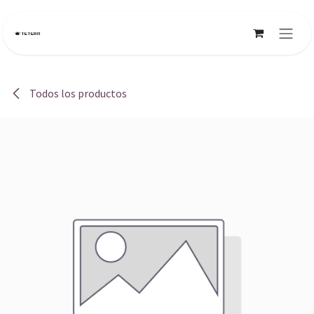
Ir al contenido
Todos los productos