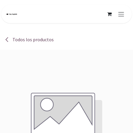
Ir al contenido
Todos los productos