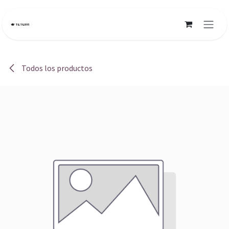
Ir al contenido
Todos los productos