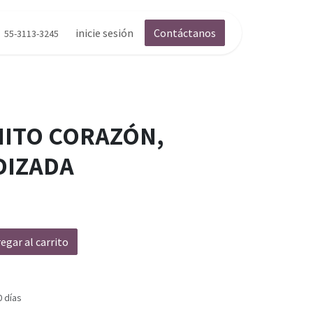
inicie sesión
Contáctanos
55-3113-3245
NITO CORAZÓN,
DIZADA
egar al carrito
0 días