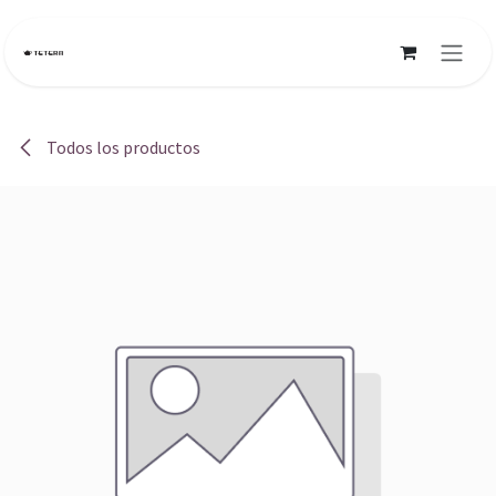
Ir al contenido
Todos los productos