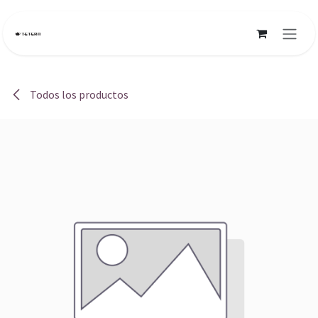
Ir al contenido
Todos los productos