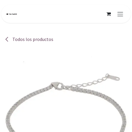
Ir al contenido
Todos los productos