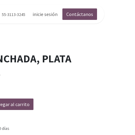
inicie sesión
Contáctanos
55-3113-3245
NCHADA, PLATA
A
egar al carrito
0 días