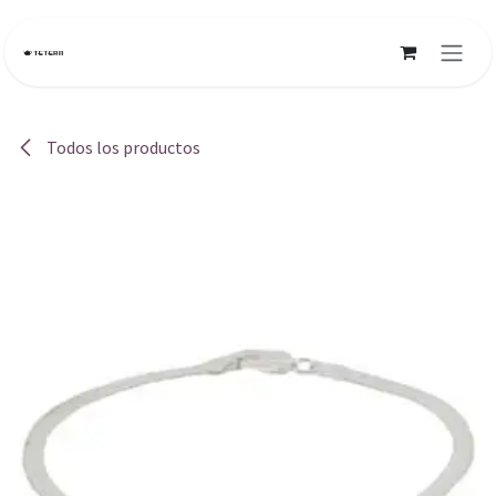
Ir al contenido
Todos los productos