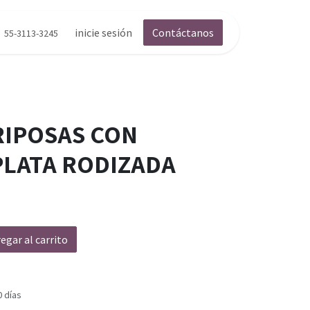
inicie sesión
Contáctanos
55-3113-3245
RIPOSAS CON
PLATA RODIZADA
egar al carrito
0 días