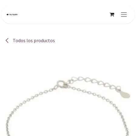
Ir al contenido
Todos los productos