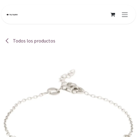
Ir al contenido
Todos los productos