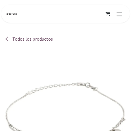
Ir al contenido
Todos los productos