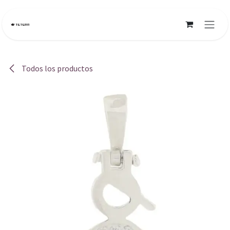
Ir al contenido
Todos los productos