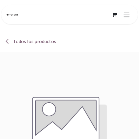
Ir al contenido
Todos los productos