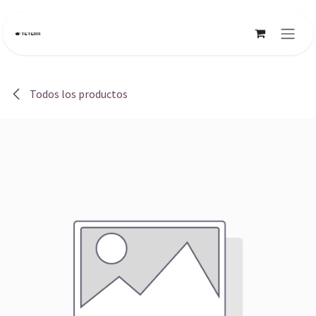
Ir al contenido
Todos los productos