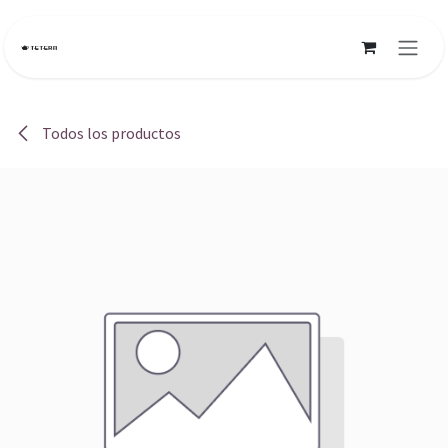
Ir al contenido
Todos los productos