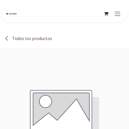
Ir al contenido
Todos los productos