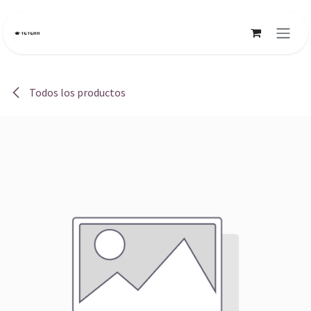
Ir al contenido
Todos los productos